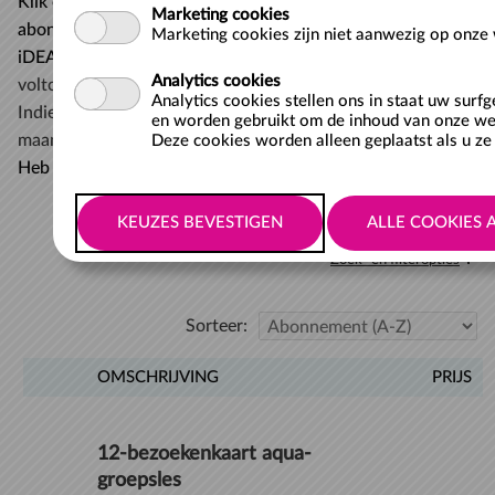
Klik op "Mijn abonnementen", kies dan het juiste
Marketing cookies
abonnement en dan op "verlengen". R
eken af met
Marketing cookies zijn niet aanwezig op onze 
iDEAL.
Verlengde abonnementen zijn direct na het
Analytics cookies
voltooien van de betaling verlengd en actief.
Analytics cookies stellen ons in staat uw surf
Indien het om de eerste zwemles gaat, reken je je eerste
en worden gebruikt om de inhoud van onze web
maandabonnement af bij de receptie van het zwembad.
Deze cookies worden alleen geplaatst als u ze 
Heb je vragen, neem dan contact op met het zwembad.
Zoek- en filteropties
Sorteer:
OMSCHRIJVING
PRIJS
12-bezoekenkaart aqua-
groepsles